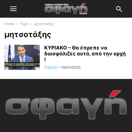
Home
Tags
μητσοτάξης
μητσοτάξης
ΚΥΡΙΑΚΟ – Θα έπρεπε να
διασφάλιζες αυτά, από την αρχή
!
Σφαγή
-
19/03/2020