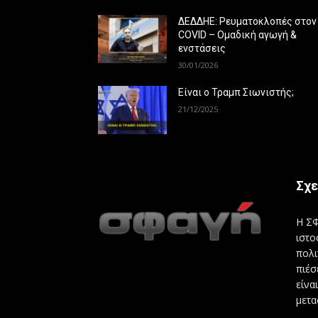
ΔΕΔΔΗΕ: Ρευματοκλοπές στον
COVID – Ομαδική αγωγή &
ενστάσεις
30/01/2026
Είναι ο Τραμπ Σιωνιστής;
21/12/2025
Σχε
Η ΣΦ
ιστο
πολι
πιέσ
είνα
μετα