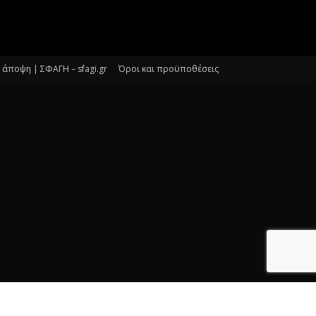
άποψη | ΣΦΑΓΗ – sfagi.gr
Όροι και προϋποθέσεις