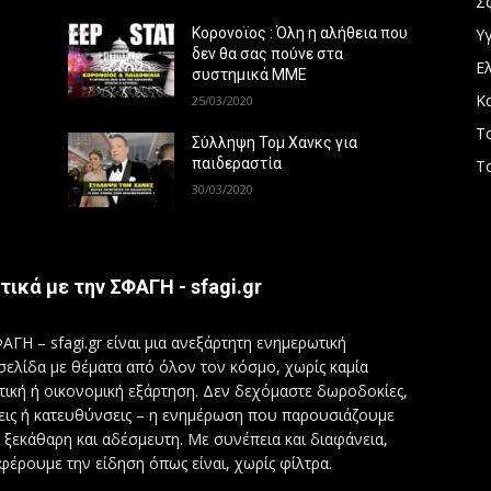
Σ
Υγ
Κορονοϊος : Όλη η αλήθεια που
δεν θα σας πούνε στα
Ε
συστημικά ΜΜΕ
Κ
25/03/2020
Τ
Σύλληψη Τομ Χανκς για
παιδεραστία
Τ
30/03/2020
τικά με την ΣΦΑΓΗ - sfagi.gr
ΑΓΗ – sfagi.gr είναι μια ανεξάρτητη ενημερωτική
σελίδα με θέματα από όλον τον κόσμο, χωρίς καμία
τική ή οικονομική εξάρτηση. Δεν δεχόμαστε δωροδοκίες,
εις ή κατευθύνσεις – η ενημέρωση που παρουσιάζουμε
ι ξεκάθαρη και αδέσμευτη. Με συνέπεια και διαφάνεια,
φέρουμε την είδηση όπως είναι, χωρίς φίλτρα.