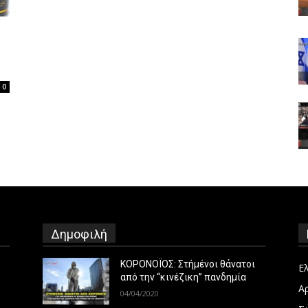
0
Δημοφιλή
ΚΟΡΟΝΟΪΟΣ: Στήμένοι θάνατοι
Ε
από την “κινέζικη” πανδημία
Α
04/04/2020