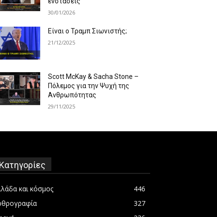
ενστάσεις
30/01/2026
Είναι ο Τραμπ Σιωνιστής;
21/12/2025
Scott McKay & Sacha Stone –
Πόλεμος για την Ψυχή της
Ανθρωπότητας
29/11/2025
Κατηγορίες
λλάδα και κόσμος
446
ρθρογραφία
327