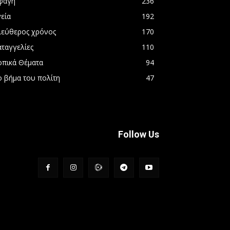
φαγή
236
εία
192
λεύθερος χρόνος
170
αταγγελίες
110
οπικά Θέματα
94
ο βήμα του πολίτη
47
Follow Us