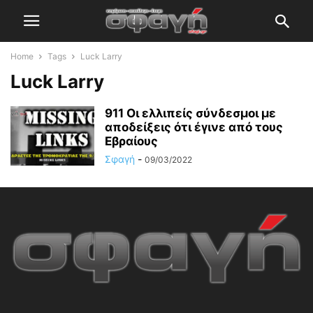
Home
Tags
Luck Larry
Luck Larry
911 Οι ελλιπείς σύνδεσμοι με
αποδείξεις ότι έγινε από τους
Εβραίους
Σφαγή
-
09/03/2022