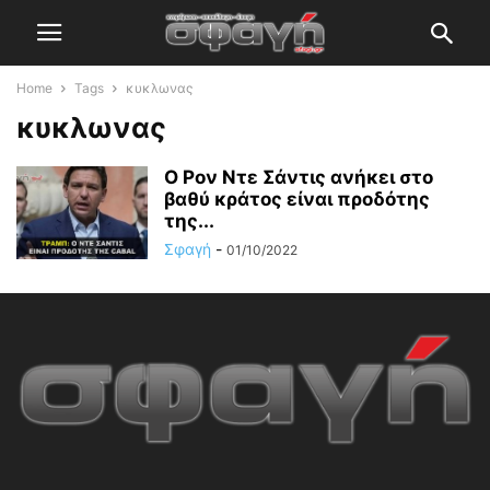
Home
Tags
κυκλωνας
κυκλωνας
Ο Ρον Ντε Σάντις ανήκει στο
βαθύ κράτος είναι προδότης
της...
Σφαγή
-
01/10/2022