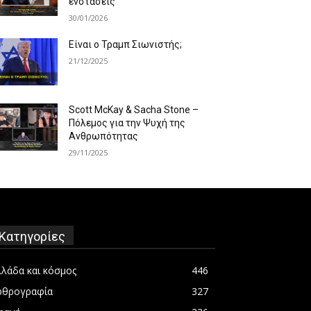
ενστάσεις
30/01/2026
Είναι ο Τραμπ Σιωνιστής;
21/12/2025
Scott McKay & Sacha Stone –
Πόλεμος για την Ψυχή της
Ανθρωπότητας
29/11/2025
Κατηγορίες
λλάδα και κόσμος
446
ρθρογραφία
327