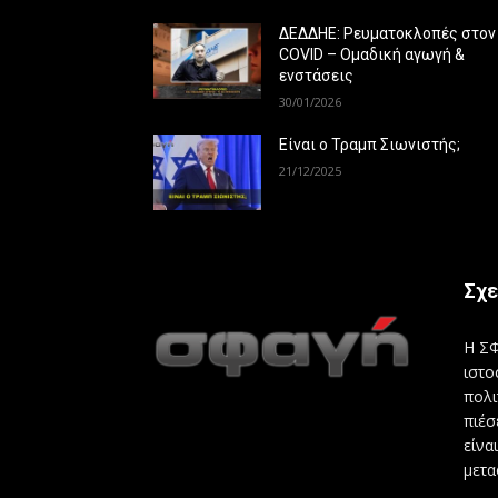
ΔΕΔΔΗΕ: Ρευματοκλοπές στον
COVID – Ομαδική αγωγή &
ενστάσεις
30/01/2026
Είναι ο Τραμπ Σιωνιστής;
21/12/2025
Σχε
Η ΣΦ
ιστο
πολι
πιέσ
είνα
μετα