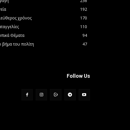
φαγή
236
εία
192
λεύθερος χρόνος
170
αταγγελίες
110
οπικά Θέματα
94
ο βήμα του πολίτη
47
Follow Us