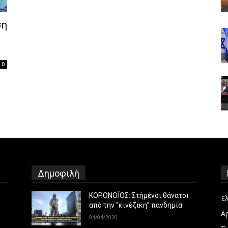
ση
0
Δημοφιλή
ΚΟΡΟΝΟΪΟΣ: Στήμένοι θάνατοι
Ε
από την “κινέζικη” πανδημία
Α
04/04/2020