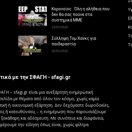
Σ
Υγ
Κορονοϊος : Όλη η αλήθεια που
δεν θα σας πούνε στα
Ε
συστημικά ΜΜΕ
Κ
25/03/2020
Τ
Σύλληψη Τομ Χανκς για
παιδεραστία
Τ
30/03/2020
τικά με την ΣΦΑΓΗ - sfagi.gr
ΑΓΗ – sfagi.gr είναι μια ανεξάρτητη ενημερωτική
σελίδα με θέματα από όλον τον κόσμο, χωρίς καμία
τική ή οικονομική εξάρτηση. Δεν δεχόμαστε δωροδοκίες,
εις ή κατευθύνσεις – η ενημέρωση που παρουσιάζουμε
ι ξεκάθαρη και αδέσμευτη. Με συνέπεια και διαφάνεια,
φέρουμε την είδηση όπως είναι, χωρίς φίλτρα.