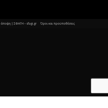
άποψη | ΣΦΑΓΗ – sfagi.gr
Όροι και προϋποθέσεις