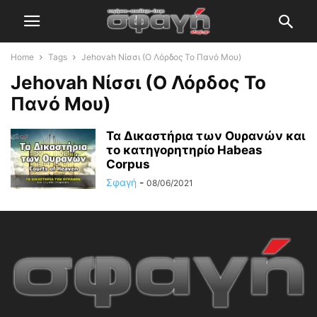
Home
Tags
Jehovah Νίσσι (Ο Λόρδος Το Πανό Μου)
Jehovah Νίσσι (Ο Λόρδος Το
Πανό Μου)
Τα Δικαστήρια των Ουρανών και
το κατηγορητηρίο Habeas
Corpus
Σφαγή
-
08/06/2021