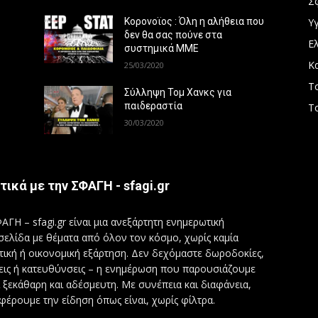
Σ
Υγ
Κορονοϊος : Όλη η αλήθεια που
δεν θα σας πούνε στα
Ε
συστημικά ΜΜΕ
Κ
25/03/2020
Τ
Σύλληψη Τομ Χανκς για
παιδεραστία
Τ
30/03/2020
τικά με την ΣΦΑΓΗ - sfagi.gr
ΑΓΗ – sfagi.gr είναι μια ανεξάρτητη ενημερωτική
σελίδα με θέματα από όλον τον κόσμο, χωρίς καμία
τική ή οικονομική εξάρτηση. Δεν δεχόμαστε δωροδοκίες,
εις ή κατευθύνσεις – η ενημέρωση που παρουσιάζουμε
ι ξεκάθαρη και αδέσμευτη. Με συνέπεια και διαφάνεια,
φέρουμε την είδηση όπως είναι, χωρίς φίλτρα.