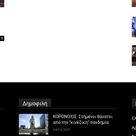
0
Δημοφιλή
ΚΟΡΟΝΟΪΟΣ: Στήμένοι θάνατοι
Ε
από την “κινέζικη” πανδημία
Α
04/04/2020