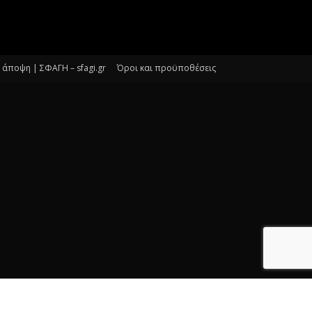
άποψη | ΣΦΑΓΗ – sfagi.gr
Όροι και προϋποθέσεις