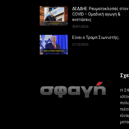
ΔΕΔΔΗΕ: Ρευματοκλοπές στον
COVID – Ομαδική αγωγή &
ενστάσεις
30/01/2026
Είναι ο Τραμπ Σιωνιστής;
21/12/2025
Σχε
Η ΣΦ
ιστο
πολι
πιέσ
είνα
μετα