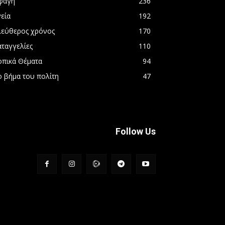
φαγή
236
εία
192
λεύθερος χρόνος
170
αταγγελίες
110
οπικά Θέματα
94
ο βήμα του πολίτη
47
Follow Us