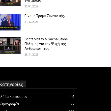
ενστάσεις
30/01/2026
Είναι ο Τραμπ Σιωνιστής;
21/12/2025
Scott McKay & Sacha Stone –
Πόλεμος για την Ψυχή της
Ανθρωπότητας
29/11/2025
Κατηγορίες
λλάδα και κόσμος
446
ρθρογραφία
327