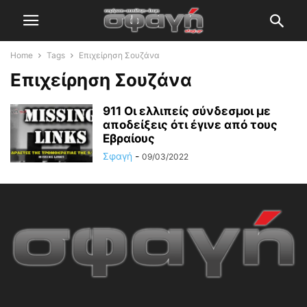
Home
Tags
Επιχείρηση Σουζάνα
Επιχείρηση Σουζάνα
911 Οι ελλιπείς σύνδεσμοι με
αποδείξεις ότι έγινε από τους
Εβραίους
Σφαγή
-
09/03/2022