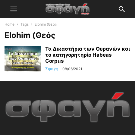
Home
Tags
Elohim (Θεός
Elohim (Θεός
Τα Δικαστήρια των Ουρανών και
το κατηγορητηρίο Habeas
Corpus
Σφαγή
-
08/06/2021