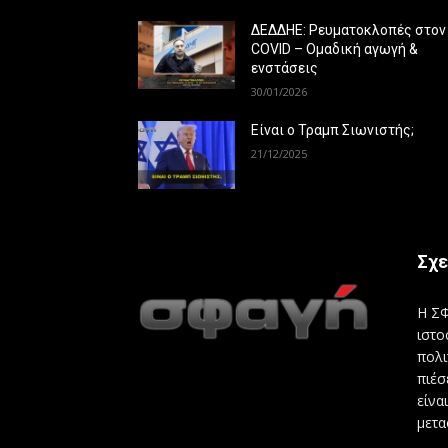
ΔΕΔΔΗΕ: Ρευματοκλοπές στον
COVID – Ομαδική αγωγή &
ενστάσεις
30/01/2026
Είναι ο Τραμπ Σιωνιστής;
21/12/2025
Σχε
Η ΣΦ
ιστο
πολι
πιέσ
είνα
μετα