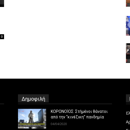
0
Δημοφιλή
ΚΟΡΟΝΟΪΟΣ: Στήμένοι θάνατοι
Ε
από την “κινέζικη” πανδημία
Α
04/04/2020