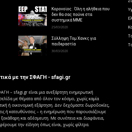
Σ
Υγ
Κορονοϊος : Όλη η αλήθεια που
δεν θα σας πούνε στα
Ε
συστημικά ΜΜΕ
Κ
25/03/2020
Τ
Σύλληψη Τομ Χανκς για
παιδεραστία
Τ
30/03/2020
τικά με την ΣΦΑΓΗ - sfagi.gr
ΑΓΗ – sfagi.gr είναι μια ανεξάρτητη ενημερωτική
σελίδα με θέματα από όλον τον κόσμο, χωρίς καμία
τική ή οικονομική εξάρτηση. Δεν δεχόμαστε δωροδοκίες,
εις ή κατευθύνσεις – η ενημέρωση που παρουσιάζουμε
ι ξεκάθαρη και αδέσμευτη. Με συνέπεια και διαφάνεια,
φέρουμε την είδηση όπως είναι, χωρίς φίλτρα.