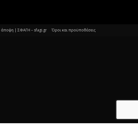
άποψη | ΣΦΑΓΗ – sfagi.gr
Όροι και προϋποθέσεις