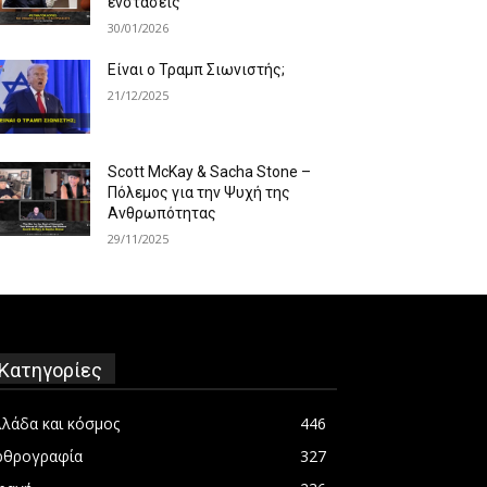
ενστάσεις
30/01/2026
Είναι ο Τραμπ Σιωνιστής;
21/12/2025
Scott McKay & Sacha Stone –
Πόλεμος για την Ψυχή της
Ανθρωπότητας
29/11/2025
Κατηγορίες
λλάδα και κόσμος
446
ρθρογραφία
327