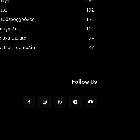
φαγή
236
εία
192
λεύθερος χρόνος
170
αταγγελίες
110
οπικά Θέματα
94
ο βήμα του πολίτη
47
Follow Us