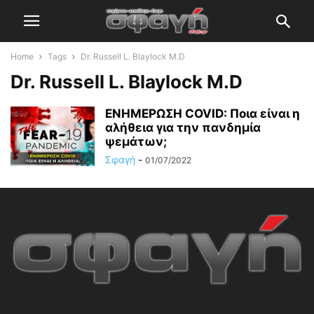
Home
Tags
Dr. Russell L. Blaylock M.D
Dr. Russell L. Blaylock M.D
ΕΝΗΜΕΡΩΣΗ COVID: Ποια είναι η
αλήθεια για την πανδημία
ψεμάτων;
Σφαγή
-
01/07/2022