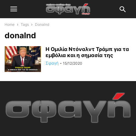
Home
Tags
Donalnd
donalnd
Η Ομιλία Ντόναλντ Τράμπ για τα
εμβόλια και η σημασία της
Σφαγή
-
15/12/2020