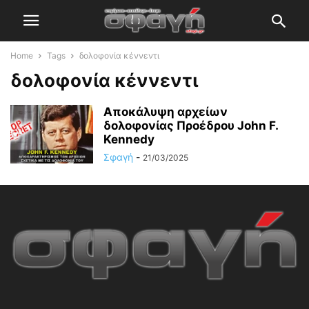
Home
Tags
δολοφονία κέννεντι
δολοφονία κέννεντι
Αποκάλυψη αρχείων
δολοφονίας Προέδρου John F.
Kennedy
Σφαγή
-
21/03/2025