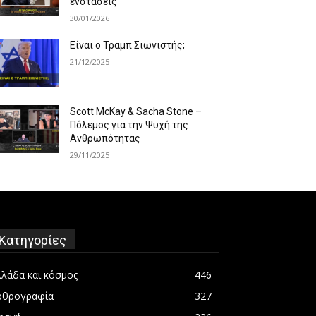
ενστάσεις
30/01/2026
Είναι ο Τραμπ Σιωνιστής;
21/12/2025
Scott McKay & Sacha Stone –
Πόλεμος για την Ψυχή της
Ανθρωπότητας
29/11/2025
Κατηγορίες
λλάδα και κόσμος
446
ρθρογραφία
327