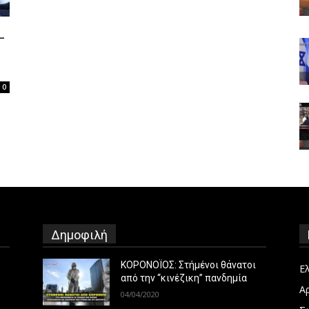
L
0
Δημοφιλή
ΚΟΡΟΝΟΪΟΣ: Στήμένοι θάνατοι
Ε
από την “κινέζικη” πανδημία
Α
04/04/2020