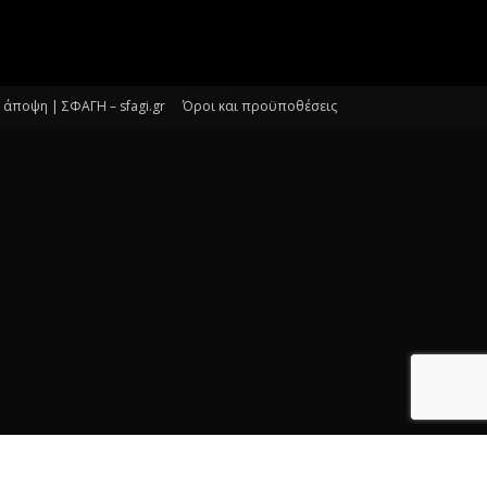
άποψη | ΣΦΑΓΗ – sfagi.gr
Όροι και προϋποθέσεις