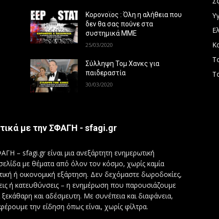
Σ
Υγ
Κορονοϊος : Όλη η αλήθεια που
δεν θα σας πούνε στα
Ε
συστημικά ΜΜΕ
Κ
25/03/2020
Τ
Σύλληψη Τομ Χανκς για
παιδεραστία
Τ
30/03/2020
τικά με την ΣΦΑΓΗ - sfagi.gr
ΑΓΗ – sfagi.gr είναι μια ανεξάρτητη ενημερωτική
σελίδα με θέματα από όλον τον κόσμο, χωρίς καμία
τική ή οικονομική εξάρτηση. Δεν δεχόμαστε δωροδοκίες,
εις ή κατευθύνσεις – η ενημέρωση που παρουσιάζουμε
ι ξεκάθαρη και αδέσμευτη. Με συνέπεια και διαφάνεια,
φέρουμε την είδηση όπως είναι, χωρίς φίλτρα.