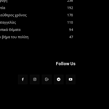
φαγή
236
εία
192
λεύθερος χρόνος
170
αταγγελίες
110
οπικά Θέματα
94
ο βήμα του πολίτη
47
Follow Us