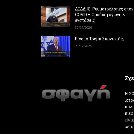
ΔΕΔΔΗΕ: Ρευματοκλοπές στον
COVID – Ομαδική αγωγή &
ενστάσεις
30/01/2026
Είναι ο Τραμπ Σιωνιστής;
21/12/2025
Σχε
Η ΣΦ
ιστο
πολι
πιέσ
είνα
μετα