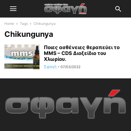
Home
Tags
Chikungunya
Chikungunya
Ποιες ασθένειες θεραπεύει το
MMS – CDS Διοξείδιο του
Χλωρίου.
Σφαγή
-
07/03/2022