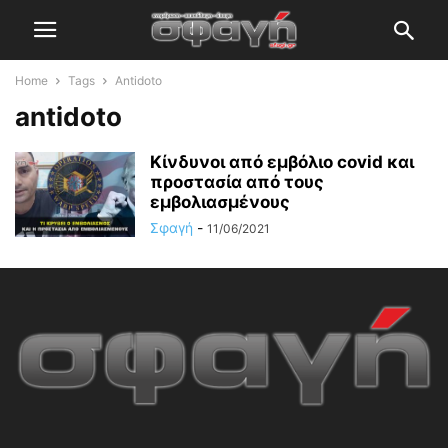
Home
Tags
Antidoto
antidoto
Κίνδυνοι από εμβόλιο covid και
προστασία από τους
εμβολιασμένους
Σφαγή
-
11/06/2021