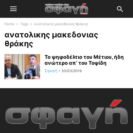
Home
Tags
ανατολικης μακεδονιας θράκης
ανατολικης μακεδονιας
θράκης
Το ψηφοδέλτιο του Μέτιου, ήδη
ανώτερο απ’ του Τοψίδη
Σφαγή
-
30/03/2019