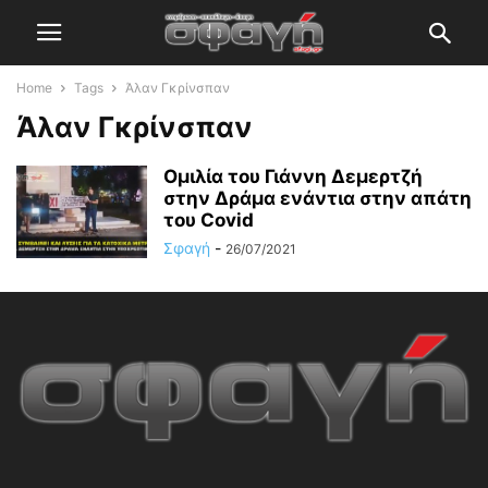
Home
Tags
Άλαν Γκρίνσπαν
Άλαν Γκρίνσπαν
Ομιλία του Γιάννη Δεμερτζή
στην Δράμα ενάντια στην απάτη
του Covid
Σφαγή
-
26/07/2021