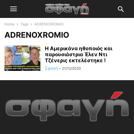
Home
Tags
ADRENOXROMIO
ADRENOXROMIO
Η Αμερικάνα ηθοποιός και
παρουσιάστρια Έλεν Ντι
Τζένερις εκτελέστηκε !
Σφαγή
-
21/12/2020