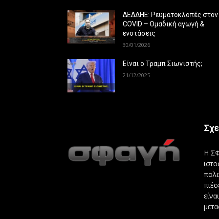
ΔΕΔΔΗΕ: Ρευματοκλοπές στον
COVID – Ομαδική αγωγή &
ενστάσεις
30/01/2026
Είναι ο Τραμπ Σιωνιστής;
21/12/2025
Σχε
Η ΣΦ
ιστο
πολι
πιέσ
είνα
μετα