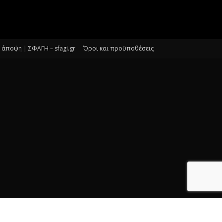
άποψη | ΣΦΑΓΗ – sfagi.gr
Όροι και προϋποθέσεις