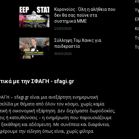
Σ
Υγ
Κορονοϊος : Όλη η αλήθεια που
δεν θα σας πούνε στα
Ε
συστημικά ΜΜΕ
Κ
25/03/2020
Τ
Σύλληψη Τομ Χανκς για
παιδεραστία
Τ
30/03/2020
τικά με την ΣΦΑΓΗ - sfagi.gr
ΑΓΗ – sfagi.gr είναι μια ανεξάρτητη ενημερωτική
σελίδα με θέματα από όλον τον κόσμο, χωρίς καμία
τική ή οικονομική εξάρτηση. Δεν δεχόμαστε δωροδοκίες,
εις ή κατευθύνσεις – η ενημέρωση που παρουσιάζουμε
ι ξεκάθαρη και αδέσμευτη. Με συνέπεια και διαφάνεια,
φέρουμε την είδηση όπως είναι, χωρίς φίλτρα.