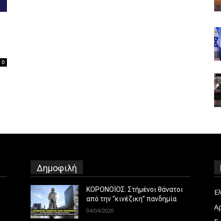
0
Δημοφιλή
ΚΟΡΟΝΟΪΟΣ: Στήμένοι θάνατοι
Ε
από την “κινέζικη” πανδημία
Α
04/04/2020