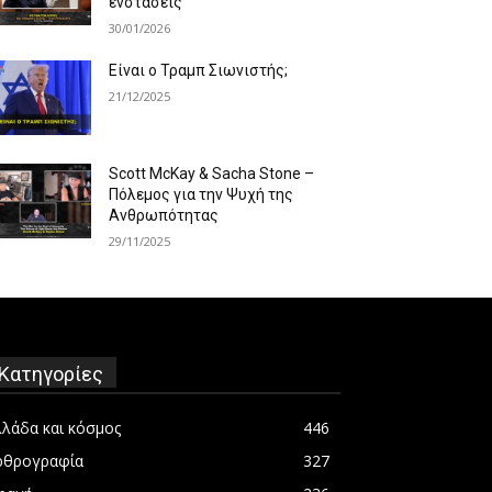
ενστάσεις
30/01/2026
Είναι ο Τραμπ Σιωνιστής;
21/12/2025
Scott McKay & Sacha Stone –
Πόλεμος για την Ψυχή της
Ανθρωπότητας
29/11/2025
Κατηγορίες
λλάδα και κόσμος
446
ρθρογραφία
327