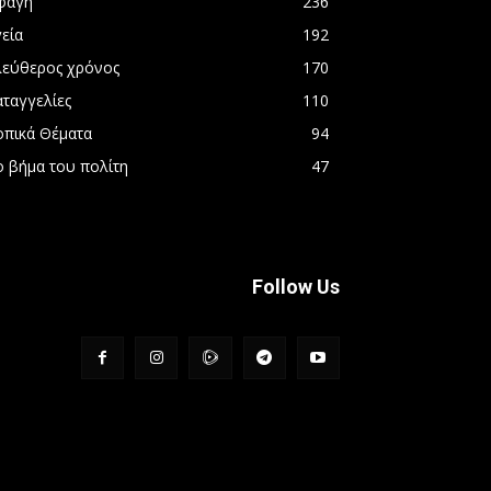
φαγή
236
εία
192
λεύθερος χρόνος
170
αταγγελίες
110
οπικά Θέματα
94
ο βήμα του πολίτη
47
Follow Us