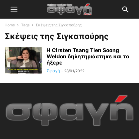
Home
Tags
Σκέψεις της Σιγκαπούρης
Σκέψεις της Σιγκαπούρης
Η Cirsten Tsang Tien Soong
Weldon δηλητηριάστηκε και το
ήξερε
Σφαγή
-
28/01/2022