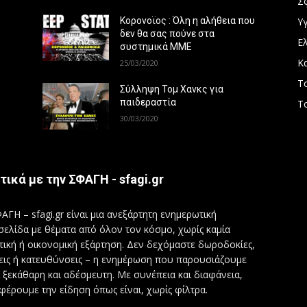
Σ
Υγ
Κορονοϊος : Όλη η αλήθεια που
δεν θα σας πούνε στα
Ε
συστημικά ΜΜΕ
Κ
25/03/2020
Τ
Σύλληψη Τομ Χανκς για
παιδεραστία
Τ
30/03/2020
τικά με την ΣΦΑΓΗ - sfagi.gr
ΑΓΗ – sfagi.gr είναι μια ανεξάρτητη ενημερωτική
σελίδα με θέματα από όλον τον κόσμο, χωρίς καμία
τική ή οικονομική εξάρτηση. Δεν δεχόμαστε δωροδοκίες,
εις ή κατευθύνσεις – η ενημέρωση που παρουσιάζουμε
ι ξεκάθαρη και αδέσμευτη. Με συνέπεια και διαφάνεια,
φέρουμε την είδηση όπως είναι, χωρίς φίλτρα.