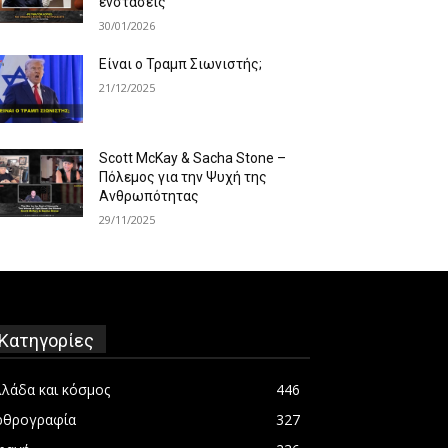
ενστάσεις
30/01/2026
Είναι ο Τραμπ Σιωνιστής;
21/12/2025
Scott McKay & Sacha Stone –
Πόλεμος για την Ψυχή της
Ανθρωπότητας
29/11/2025
Κατηγορίες
λλάδα και κόσμος
446
ρθρογραφία
327