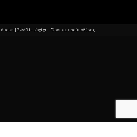
άποψη | ΣΦΑΓΗ – sfagi.gr
Όροι και προϋποθέσεις