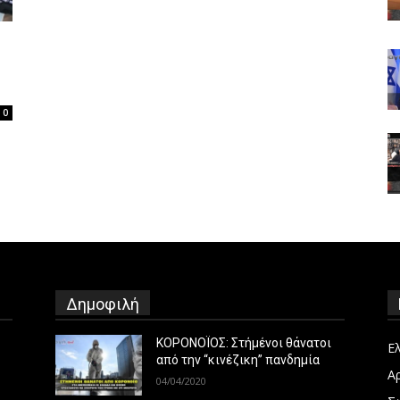
0
Δημοφιλή
ΚΟΡΟΝΟΪΟΣ: Στήμένοι θάνατοι
Ε
από την “κινέζικη” πανδημία
Α
04/04/2020