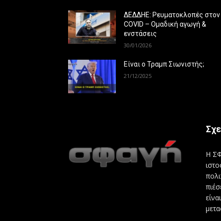
ΔΕΔΔΗΕ: Ρευματοκλοπές στον
COVID – Ομαδική αγωγή &
ενστάσεις
30/01/2026
Είναι ο Τραμπ Σιωνιστής;
21/12/2025
Σχε
Η ΣΦ
ιστο
πολι
πιέσ
είνα
μετα