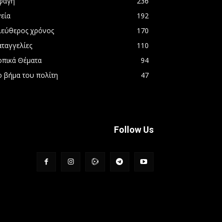
φαγή
236
εία
192
λεύθερος χρόνος
170
αταγγελίες
110
οπικά Θέματα
94
ο βήμα του πολίτη
47
Follow Us