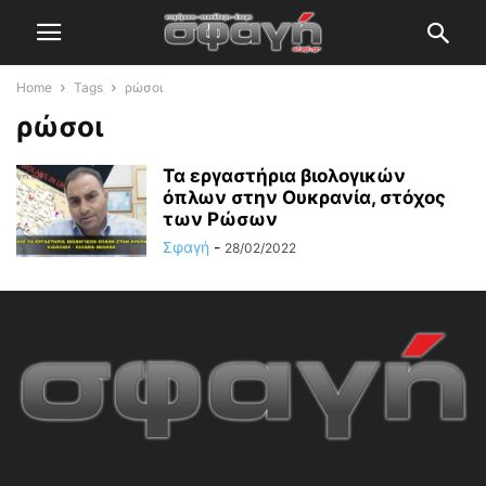
Home
Tags
ρώσοι
ρώσοι
Τα εργαστήρια βιολογικών
όπλων στην Ουκρανία, στόχος
των Ρώσων
Σφαγή
-
28/02/2022