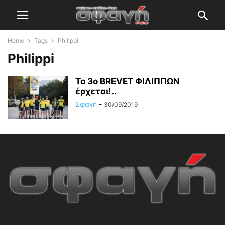
Home
Tags
Philippi
Philippi
Το 3ο BREVET ΦΙΛΙΠΠΩΝ
έρχεται!..
Σφαγή
-
30/09/2019