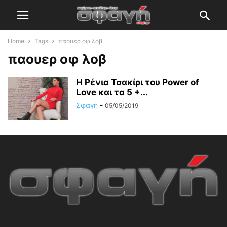
Home
Tags
παουερ οφ λοβ
παουερ οφ λοβ
Η Ρένια Τσακίρι του Power of
Love και τα 5 +...
Σφαγή
-
05/05/2019