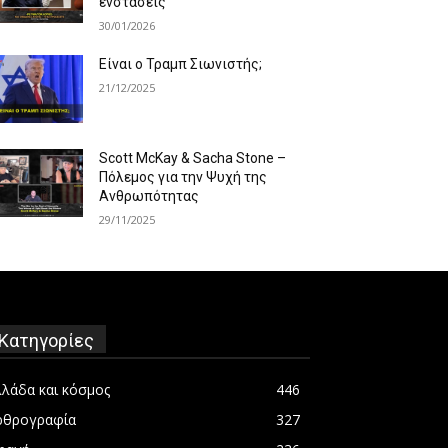
ενστάσεις
30/01/2026
Είναι ο Τραμπ Σιωνιστής;
21/12/2025
Scott McKay & Sacha Stone –
Πόλεμος για την Ψυχή της
Ανθρωπότητας
29/11/2025
Κατηγορίες
λλάδα και κόσμος
446
ρθρογραφία
327