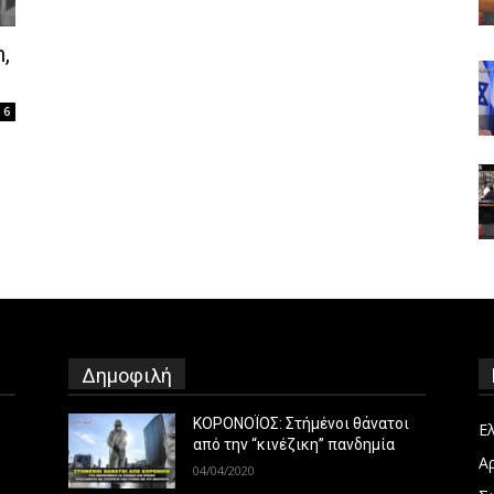
,
6
Δημοφιλή
ΚΟΡΟΝΟΪΟΣ: Στήμένοι θάνατοι
Ε
από την “κινέζικη” πανδημία
Α
04/04/2020