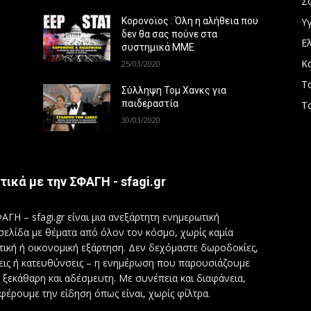
Σ
Υγ
Κορονοϊος : Όλη η αλήθεια που
δεν θα σας πούνε στα
Ε
συστημικά ΜΜΕ
Κ
25/03/2020
Τ
Σύλληψη Τομ Χανκς για
παιδεραστία
Τ
30/03/2020
τικά με την ΣΦΑΓΗ - sfagi.gr
ΑΓΗ – sfagi.gr είναι μια ανεξάρτητη ενημερωτική
σελίδα με θέματα από όλον τον κόσμο, χωρίς καμία
τική ή οικονομική εξάρτηση. Δεν δεχόμαστε δωροδοκίες,
εις ή κατευθύνσεις – η ενημέρωση που παρουσιάζουμε
ι ξεκάθαρη και αδέσμευτη. Με συνέπεια και διαφάνεια,
φέρουμε την είδηση όπως είναι, χωρίς φίλτρα.