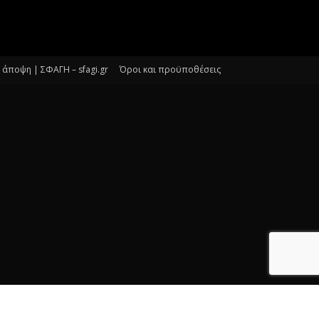
άποψη | ΣΦΑΓΗ – sfagi.gr
Όροι και προϋποθέσεις