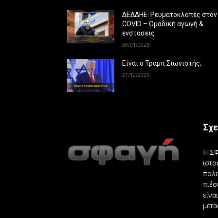
ΔΕΔΔΗΕ: Ρευματοκλοπές στον
COVID – Ομαδική αγωγή &
ενστάσεις
30/01/2026
Είναι ο Τραμπ Σιωνιστής;
21/12/2025
Σχε
Η ΣΦ
ιστο
πολι
πιέσ
είνα
μετα