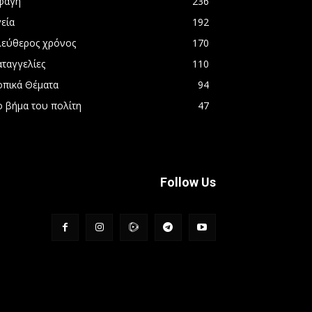
φαγή
236
εία
192
λεύθερος χρόνος
170
αταγγελίες
110
οπικά Θέματα
94
ο βήμα του πολίτη
47
Follow Us