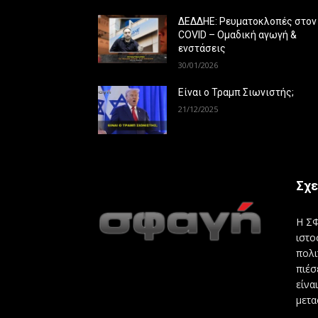
ΔΕΔΔΗΕ: Ρευματοκλοπές στον
COVID – Ομαδική αγωγή &
ενστάσεις
30/01/2026
Είναι ο Τραμπ Σιωνιστής;
21/12/2025
Σχε
Η ΣΦ
ιστο
πολι
πιέσ
είνα
μετα