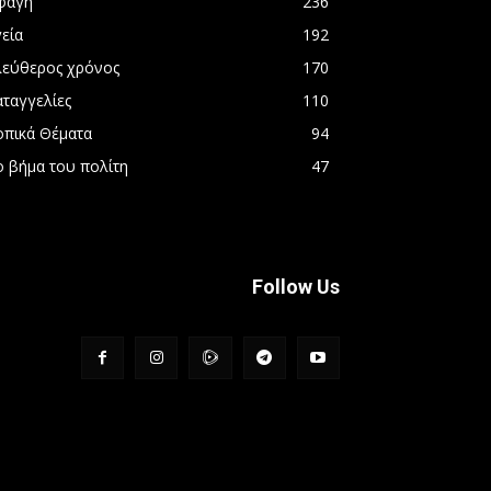
φαγή
236
εία
192
λεύθερος χρόνος
170
αταγγελίες
110
οπικά Θέματα
94
ο βήμα του πολίτη
47
Follow Us