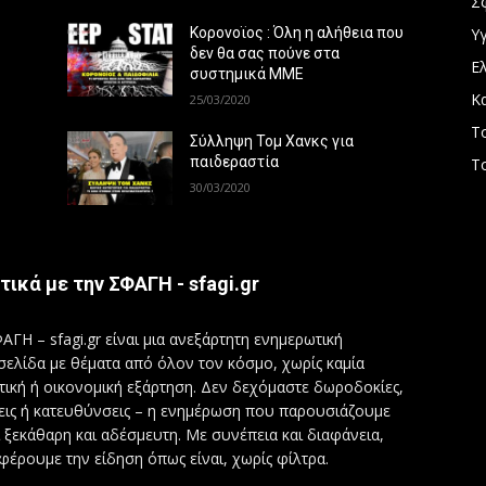
Σ
Υγ
Κορονοϊος : Όλη η αλήθεια που
δεν θα σας πούνε στα
Ε
συστημικά ΜΜΕ
Κ
25/03/2020
Τ
Σύλληψη Τομ Χανκς για
παιδεραστία
Τ
30/03/2020
τικά με την ΣΦΑΓΗ - sfagi.gr
ΑΓΗ – sfagi.gr είναι μια ανεξάρτητη ενημερωτική
σελίδα με θέματα από όλον τον κόσμο, χωρίς καμία
τική ή οικονομική εξάρτηση. Δεν δεχόμαστε δωροδοκίες,
εις ή κατευθύνσεις – η ενημέρωση που παρουσιάζουμε
ι ξεκάθαρη και αδέσμευτη. Με συνέπεια και διαφάνεια,
φέρουμε την είδηση όπως είναι, χωρίς φίλτρα.