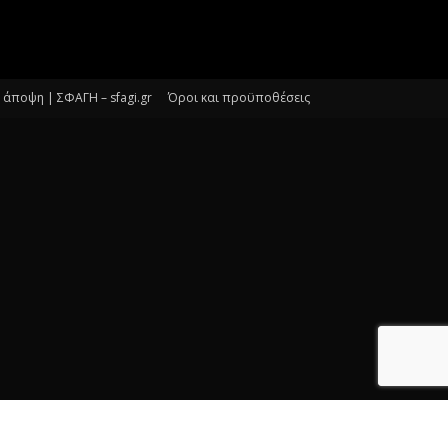
άποψη | ΣΦΑΓΗ – sfagi.gr
Όροι και προϋποθέσεις