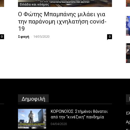
Ελλάδα και κόσμος
Ο Φώτης Μπαμπάνης μιλάει για
την παράνομη ιχνηλατήση covid-
19
Σφαγή
-
14/05/2020
0
0
Δημοφιλή
ΚΟΡΟΝΟΪΟΣ: Στήμένοι θάνατοι
Ε
από την “κινέζικη” πανδημία
Α
04/04/2020