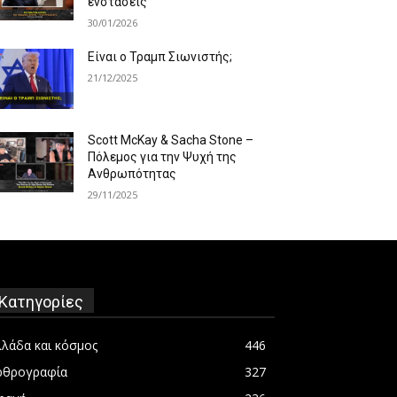
ενστάσεις
30/01/2026
Είναι ο Τραμπ Σιωνιστής;
21/12/2025
Scott McKay & Sacha Stone –
Πόλεμος για την Ψυχή της
Ανθρωπότητας
29/11/2025
Κατηγορίες
λλάδα και κόσμος
446
ρθρογραφία
327