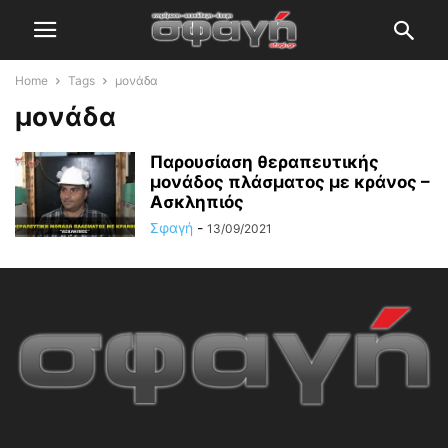
Home
Tags
μονάδα
μονάδα
Παρουσίαση θεραπευτικής
μονάδος πλάσματος με κράνος –
Ασκληπιός
Σφαγή
-
13/09/2021