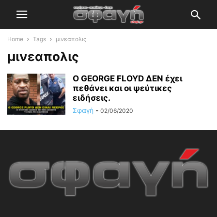
Home
Tags
μινεαπολις
μινεαπολις
Ο GEORGE FLOYD ΔΕΝ έχει
πεθάνει και οι ψεύτικες
ειδήσεις.
Σφαγή
-
02/06/2020