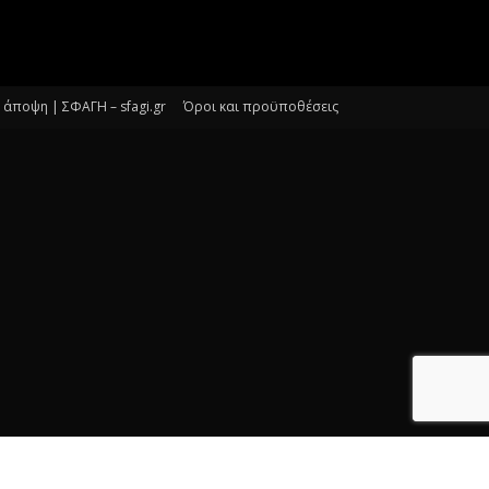
άποψη | ΣΦΑΓΗ – sfagi.gr
Όροι και προϋποθέσεις