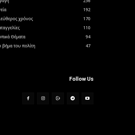
φαγή
236
εία
192
λεύθερος χρόνος
170
αταγγελίες
110
οπικά Θέματα
94
ο βήμα του πολίτη
47
Follow Us