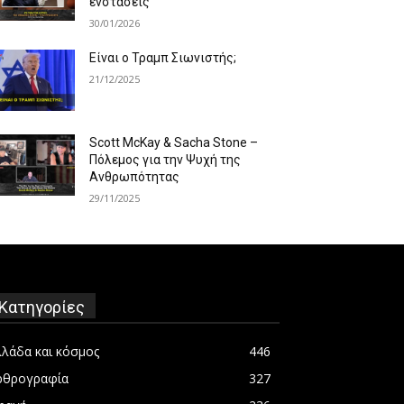
ενστάσεις
30/01/2026
Είναι ο Τραμπ Σιωνιστής;
21/12/2025
Scott McKay & Sacha Stone –
Πόλεμος για την Ψυχή της
Ανθρωπότητας
29/11/2025
Κατηγορίες
λλάδα και κόσμος
446
ρθρογραφία
327