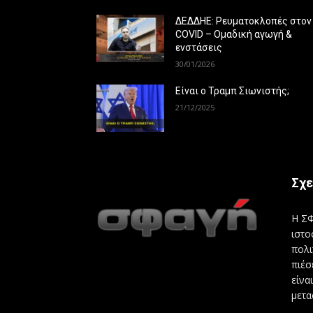
ΔΕΔΔΗΕ: Ρευματοκλοπές στον
COVID – Ομαδική αγωγή &
ενστάσεις
30/01/2026
Είναι ο Τραμπ Σιωνιστής;
21/12/2025
Σχε
Η ΣΦ
ιστο
πολι
πιέσ
είνα
μετα