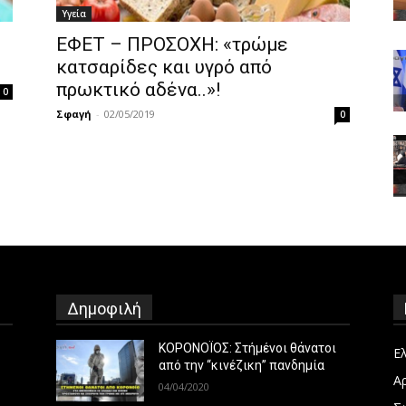
Υγεία
ΕΦΕΤ – ΠΡΟΣΟΧΗ: «τρώμε
κατσαρίδες και υγρό από
πρωκτικό αδένα..»!
0
Σφαγή
-
02/05/2019
0
Δημοφιλή
ΚΟΡΟΝΟΪΟΣ: Στήμένοι θάνατοι
Ε
από την “κινέζικη” πανδημία
Α
04/04/2020