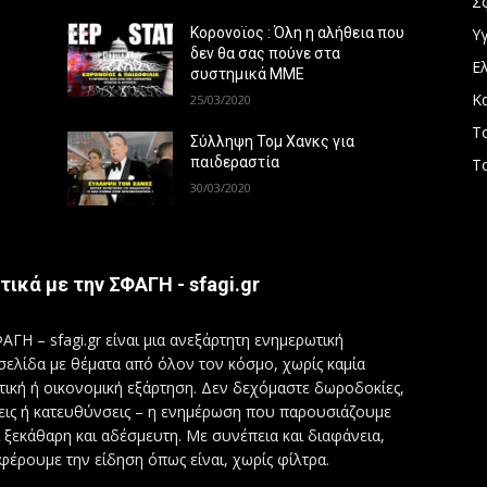
Σ
Υγ
Κορονοϊος : Όλη η αλήθεια που
δεν θα σας πούνε στα
Ε
συστημικά ΜΜΕ
Κ
25/03/2020
Τ
Σύλληψη Τομ Χανκς για
παιδεραστία
Τ
30/03/2020
τικά με την ΣΦΑΓΗ - sfagi.gr
ΑΓΗ – sfagi.gr είναι μια ανεξάρτητη ενημερωτική
σελίδα με θέματα από όλον τον κόσμο, χωρίς καμία
τική ή οικονομική εξάρτηση. Δεν δεχόμαστε δωροδοκίες,
εις ή κατευθύνσεις – η ενημέρωση που παρουσιάζουμε
ι ξεκάθαρη και αδέσμευτη. Με συνέπεια και διαφάνεια,
φέρουμε την είδηση όπως είναι, χωρίς φίλτρα.