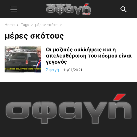
Home
Tags
μέρες σκότους
μέρες σκότους
Οι μαζικές συλλήψεις και η
απελευθέρωση του κόσμου είναι
γεγονός
Σφαγή
-
11/01/2021