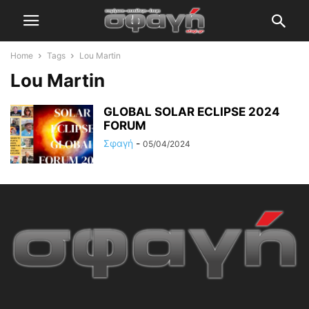
Home
Tags
Lou Martin
Lou Martin
GLOBAL SOLAR ECLIPSE 2024
FORUM
Σφαγή
-
05/04/2024