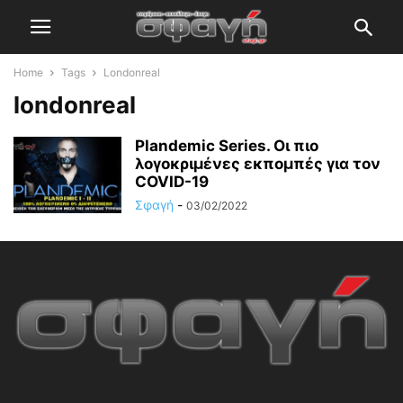
Home
Tags
Londonreal
londonreal
Plandemic Series. Οι πιο
λογοκριμένες εκπομπές για τον
COVID-19
Σφαγή
-
03/02/2022