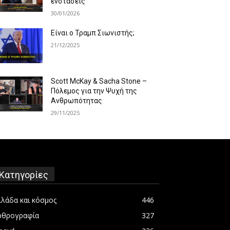
ενστάσεις
30/01/2026
Είναι ο Τραμπ Σιωνιστής;
21/12/2025
Scott McKay & Sacha Stone –
Πόλεμος για την Ψυχή της
Ανθρωπότητας
29/11/2025
Κατηγορίες
λλάδα και κόσμος
446
ρθρογραφία
327