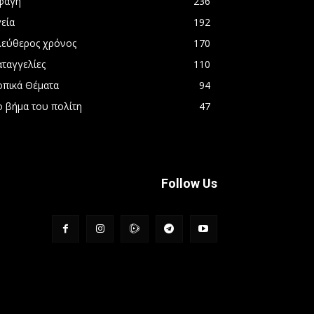
φαγή
236
εία
192
λεύθερος χρόνος
170
αταγγελίες
110
οπικά Θέματα
94
ο βήμα του πολίτη
47
Follow Us