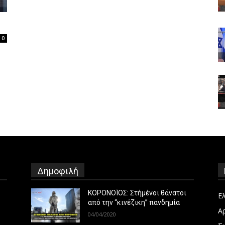
0
Δημοφιλή
ΚΟΡΟΝΟΪΟΣ: Στήμένοι θάνατοι
Ε
από την “κινέζικη” πανδημία
Α
04/04/2020