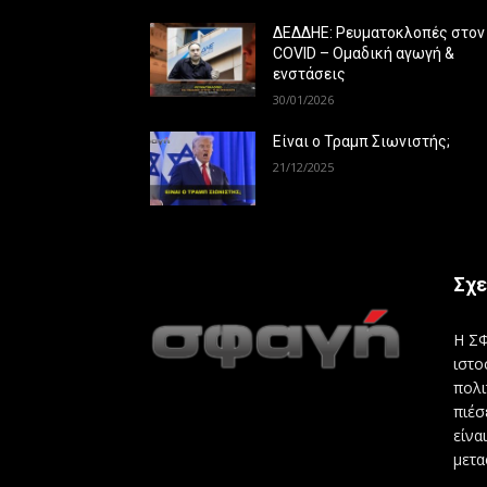
ΔΕΔΔΗΕ: Ρευματοκλοπές στον
COVID – Ομαδική αγωγή &
ενστάσεις
30/01/2026
Είναι ο Τραμπ Σιωνιστής;
21/12/2025
Σχε
Η ΣΦ
ιστο
πολι
πιέσ
είνα
μετα