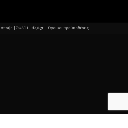
άποψη | ΣΦΑΓΗ – sfagi.gr
Όροι και προϋποθέσεις