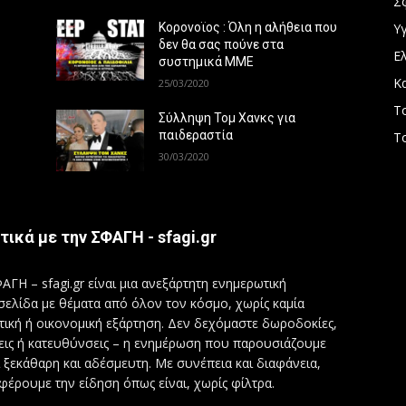
Σ
Υγ
Κορονοϊος : Όλη η αλήθεια που
δεν θα σας πούνε στα
Ε
συστημικά ΜΜΕ
Κ
25/03/2020
Τ
Σύλληψη Τομ Χανκς για
παιδεραστία
Τ
30/03/2020
τικά με την ΣΦΑΓΗ - sfagi.gr
ΑΓΗ – sfagi.gr είναι μια ανεξάρτητη ενημερωτική
σελίδα με θέματα από όλον τον κόσμο, χωρίς καμία
τική ή οικονομική εξάρτηση. Δεν δεχόμαστε δωροδοκίες,
εις ή κατευθύνσεις – η ενημέρωση που παρουσιάζουμε
ι ξεκάθαρη και αδέσμευτη. Με συνέπεια και διαφάνεια,
φέρουμε την είδηση όπως είναι, χωρίς φίλτρα.