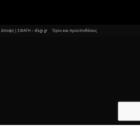
άποψη | ΣΦΑΓΗ – sfagi.gr
Όροι και προϋποθέσεις