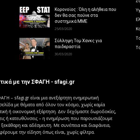
Σ
Υγ
Κορονοϊος : Όλη η αλήθεια που
δεν θα σας πούνε στα
Ε
συστημικά ΜΜΕ
Κ
25/03/2020
Τ
Σύλληψη Τομ Χανκς για
παιδεραστία
Τ
30/03/2020
τικά με την ΣΦΑΓΗ - sfagi.gr
ΑΓΗ – sfagi.gr είναι μια ανεξάρτητη ενημερωτική
σελίδα με θέματα από όλον τον κόσμο, χωρίς καμία
τική ή οικονομική εξάρτηση. Δεν δεχόμαστε δωροδοκίες,
εις ή κατευθύνσεις – η ενημέρωση που παρουσιάζουμε
ι ξεκάθαρη και αδέσμευτη. Με συνέπεια και διαφάνεια,
φέρουμε την είδηση όπως είναι, χωρίς φίλτρα.