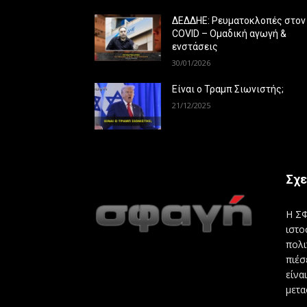
ΔΕΔΔΗΕ: Ρευματοκλοπές στον
COVID – Ομαδική αγωγή &
ενστάσεις
30/01/2026
Είναι ο Τραμπ Σιωνιστής;
21/12/2025
Σχε
Η ΣΦ
ιστο
πολι
πιέσ
είνα
μετα