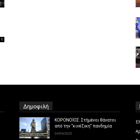
1
Δημοφιλή
ΚΟΡΟΝΟΪΟΣ: Στήμένοι θάνατοι
Ε
από την “κινέζικη” πανδημία
Α
04/04/2020