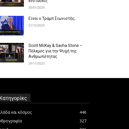
ενστάσεις
30/01/2026
Είναι ο Τραμπ Σιωνιστής;
21/12/2025
Scott McKay & Sacha Stone –
Πόλεμος για την Ψυχή της
Ανθρωπότητας
29/11/2025
Κατηγορίες
λλάδα και κόσμος
446
ρθρογραφία
327