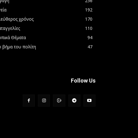
φαγή
236
εία
192
λεύθερος χρόνος
170
αταγγελίες
110
οπικά Θέματα
94
ο βήμα του πολίτη
47
Follow Us