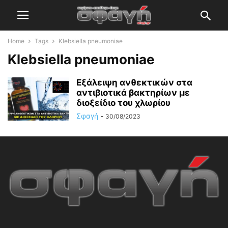
Home
Tags
Klebsiella pneumoniae
Klebsiella pneumoniae
Εξάλειψη ανθεκτικών στα
αντιβιοτικά βακτηρίων με
διοξείδιο του χλωρίου
Σφαγή
-
30/08/2023