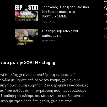
Σ
Υγ
Κορονοϊος : Όλη η αλήθεια που
δεν θα σας πούνε στα
Ε
συστημικά ΜΜΕ
Κ
25/03/2020
Τ
Σύλληψη Τομ Χανκς για
παιδεραστία
Τ
30/03/2020
τικά με την ΣΦΑΓΗ - sfagi.gr
ΑΓΗ – sfagi.gr είναι μια ανεξάρτητη ενημερωτική
σελίδα με θέματα από όλον τον κόσμο, χωρίς καμία
τική ή οικονομική εξάρτηση. Δεν δεχόμαστε δωροδοκίες,
εις ή κατευθύνσεις – η ενημέρωση που παρουσιάζουμε
ι ξεκάθαρη και αδέσμευτη. Με συνέπεια και διαφάνεια,
φέρουμε την είδηση όπως είναι, χωρίς φίλτρα.