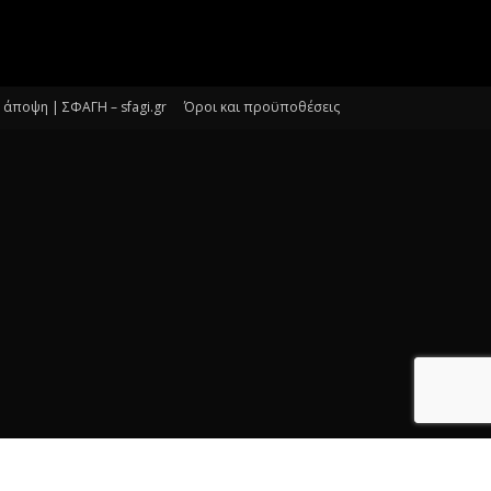
άποψη | ΣΦΑΓΗ – sfagi.gr
Όροι και προϋποθέσεις