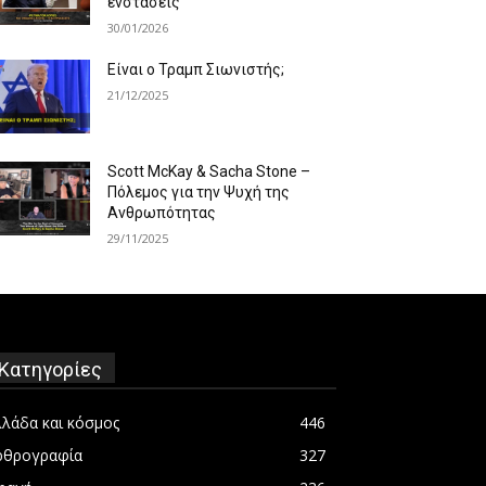
ενστάσεις
30/01/2026
Είναι ο Τραμπ Σιωνιστής;
21/12/2025
Scott McKay & Sacha Stone –
Πόλεμος για την Ψυχή της
Ανθρωπότητας
29/11/2025
Κατηγορίες
λλάδα και κόσμος
446
ρθρογραφία
327