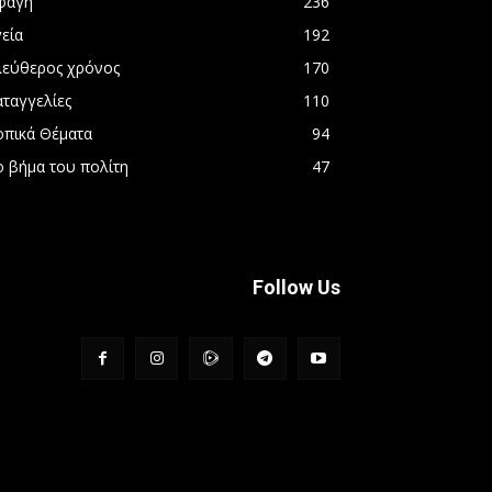
φαγή
236
εία
192
λεύθερος χρόνος
170
αταγγελίες
110
οπικά Θέματα
94
ο βήμα του πολίτη
47
Follow Us