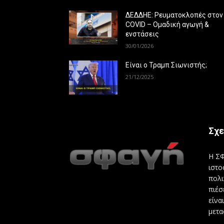
ΔΕΔΔΗΕ: Ρευματοκλοπές στον
COVID – Ομαδική αγωγή &
ενστάσεις
30/01/2026
Είναι ο Τραμπ Σιωνιστής;
21/12/2025
Σχε
Η ΣΦ
ιστο
πολι
πιέσ
είνα
μετα