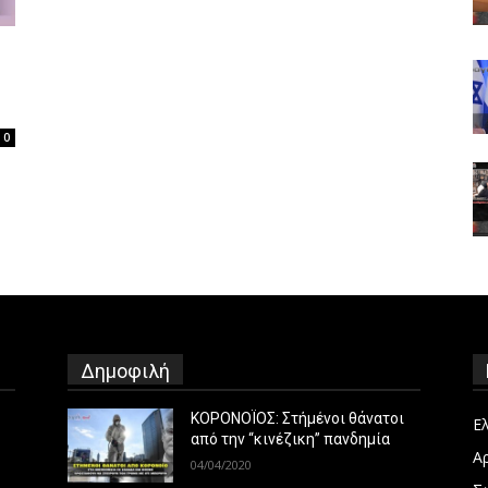
0
Δημοφιλή
ΚΟΡΟΝΟΪΟΣ: Στήμένοι θάνατοι
Ε
από την “κινέζικη” πανδημία
Α
04/04/2020