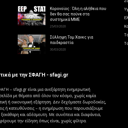
Σ
Υγ
Κορονοϊος : Όλη η αλήθεια που
δεν θα σας πούνε στα
Ε
συστημικά ΜΜΕ
Κ
25/03/2020
Τ
Σύλληψη Τομ Χανκς για
παιδεραστία
Τ
30/03/2020
τικά με την ΣΦΑΓΗ - sfagi.gr
ΑΓΗ – sfagi.gr είναι μια ανεξάρτητη ενημερωτική
σελίδα με θέματα από όλον τον κόσμο, χωρίς καμία
τική ή οικονομική εξάρτηση. Δεν δεχόμαστε δωροδοκίες,
εις ή κατευθύνσεις – η ενημέρωση που παρουσιάζουμε
ι ξεκάθαρη και αδέσμευτη. Με συνέπεια και διαφάνεια,
φέρουμε την είδηση όπως είναι, χωρίς φίλτρα.