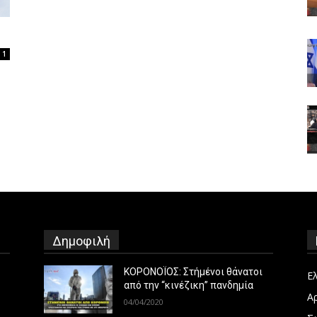
1
Δημοφιλή
ΚΟΡΟΝΟΪΟΣ: Στήμένοι θάνατοι
Ε
από την “κινέζικη” πανδημία
Α
04/04/2020