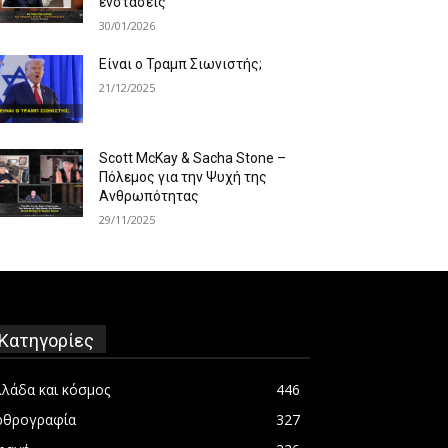
ενστάσεις
30/01/2026
Είναι ο Τραμπ Σιωνιστής;
21/12/2025
Scott McKay & Sacha Stone –
Πόλεμος για την Ψυχή της
Ανθρωπότητας
29/11/2025
Κατηγορίες
λλάδα και κόσμος
446
ρθρογραφία
327