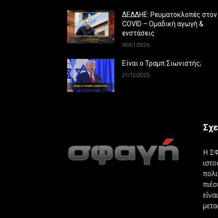
ΔΕΔΔΗΕ: Ρευματοκλοπές στον
COVID – Ομαδική αγωγή &
ενστάσεις
30/01/2026
Είναι ο Τραμπ Σιωνιστής;
21/12/2025
Σχε
Η ΣΦ
ιστο
πολι
πιέσ
είνα
μετα