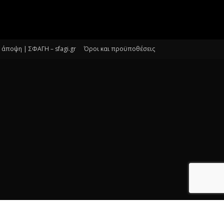
άποψη | ΣΦΑΓΗ – sfagi.gr
Όροι και προϋποθέσεις