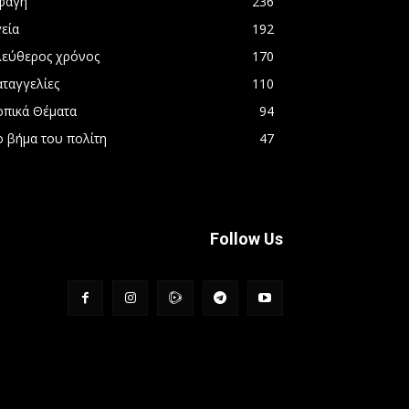
φαγή
236
εία
192
λεύθερος χρόνος
170
αταγγελίες
110
οπικά Θέματα
94
ο βήμα του πολίτη
47
Follow Us