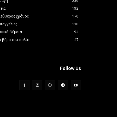
φαγή
236
εία
192
λεύθερος χρόνος
170
αταγγελίες
110
οπικά Θέματα
94
ο βήμα του πολίτη
47
Follow Us