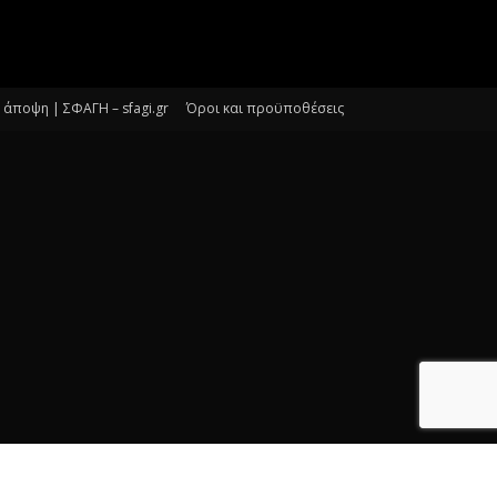
άποψη | ΣΦΑΓΗ – sfagi.gr
Όροι και προϋποθέσεις