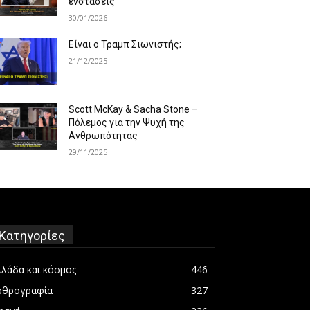
ενστάσεις
30/01/2026
Είναι ο Τραμπ Σιωνιστής;
21/12/2025
Scott McKay & Sacha Stone –
Πόλεμος για την Ψυχή της
Ανθρωπότητας
29/11/2025
Κατηγορίες
λλάδα και κόσμος
446
ρθρογραφία
327