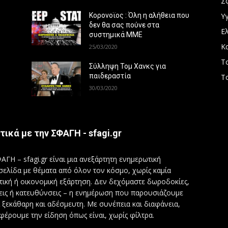
Σ
Υγ
Κορονοϊος : Όλη η αλήθεια που
δεν θα σας πούνε στα
Ε
συστημικά ΜΜΕ
Κ
25/03/2020
Τ
Σύλληψη Τομ Χανκς για
παιδεραστία
Τ
30/03/2020
τικά με την ΣΦΑΓΗ - sfagi.gr
ΑΓΗ – sfagi.gr είναι μια ανεξάρτητη ενημερωτική
σελίδα με θέματα από όλον τον κόσμο, χωρίς καμία
τική ή οικονομική εξάρτηση. Δεν δεχόμαστε δωροδοκίες,
εις ή κατευθύνσεις – η ενημέρωση που παρουσιάζουμε
ι ξεκάθαρη και αδέσμευτη. Με συνέπεια και διαφάνεια,
φέρουμε την είδηση όπως είναι, χωρίς φίλτρα.