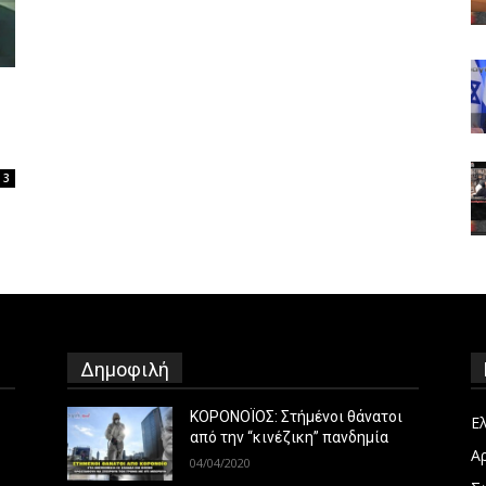
3
Δημοφιλή
ΚΟΡΟΝΟΪΟΣ: Στήμένοι θάνατοι
Ε
από την “κινέζικη” πανδημία
Α
04/04/2020