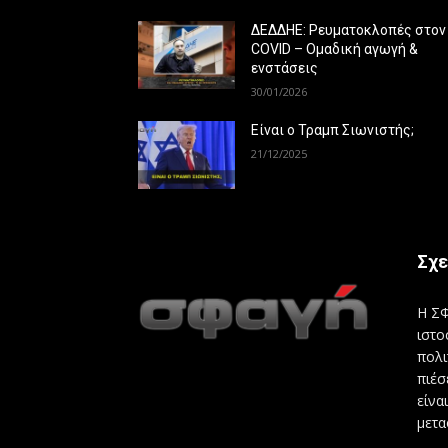
ΔΕΔΔΗΕ: Ρευματοκλοπές στον
COVID – Ομαδική αγωγή &
ενστάσεις
30/01/2026
Είναι ο Τραμπ Σιωνιστής;
21/12/2025
Σχε
Η ΣΦ
ιστο
πολι
πιέσ
είνα
μετα