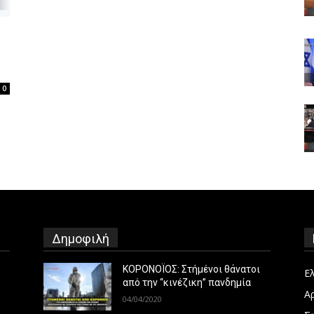
0
Δημοφιλή
ΚΟΡΟΝΟΪΟΣ: Στήμένοι θάνατοι
Ε
από την “κινέζικη” πανδημία
Α
04/04/2020