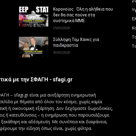
Σ
Υγ
Κορονοϊος : Όλη η αλήθεια που
δεν θα σας πούνε στα
Ε
συστημικά ΜΜΕ
Κ
25/03/2020
Τ
Σύλληψη Τομ Χανκς για
παιδεραστία
Τ
30/03/2020
τικά με την ΣΦΑΓΗ - sfagi.gr
ΑΓΗ – sfagi.gr είναι μια ανεξάρτητη ενημερωτική
σελίδα με θέματα από όλον τον κόσμο, χωρίς καμία
τική ή οικονομική εξάρτηση. Δεν δεχόμαστε δωροδοκίες,
εις ή κατευθύνσεις – η ενημέρωση που παρουσιάζουμε
ι ξεκάθαρη και αδέσμευτη. Με συνέπεια και διαφάνεια,
φέρουμε την είδηση όπως είναι, χωρίς φίλτρα.