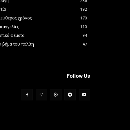
φαγή
236
εία
192
λεύθερος χρόνος
170
αταγγελίες
110
οπικά Θέματα
94
ο βήμα του πολίτη
47
Follow Us