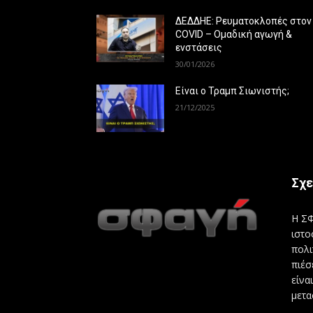
ΔΕΔΔΗΕ: Ρευματοκλοπές στον
COVID – Ομαδική αγωγή &
ενστάσεις
30/01/2026
Είναι ο Τραμπ Σιωνιστής;
21/12/2025
Σχε
Η ΣΦ
ιστο
πολι
πιέσ
είνα
μετα