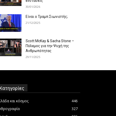
ενστάσεις
30/01/2026
Είναι ο Τραμπ Σιωνιστής;
21/12/2025
Scott McKay & Sacha Stone –
Πόλεμος για την Ψυχή της
Ανθρωπότητας
29/11/2025
Κατηγορίες
λλάδα και κόσμος
446
ρθρογραφία
327