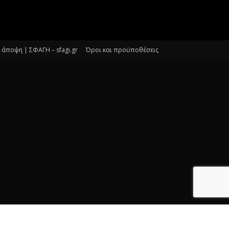
άποψη | ΣΦΑΓΗ – sfagi.gr
Όροι και προϋποθέσεις