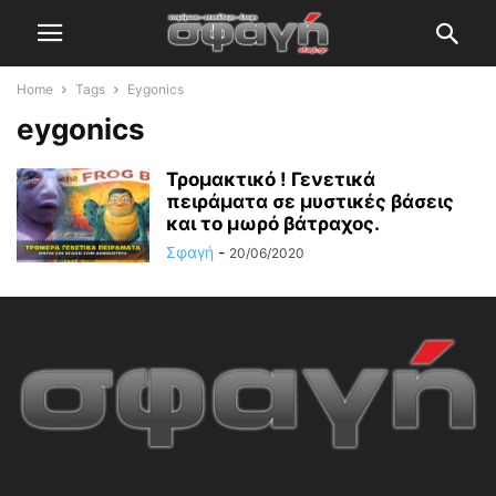
Home
Tags
Eygonics
eygonics
Τρομακτικό ! Γενετικά
πειράματα σε μυστικές βάσεις
και το μωρό βάτραχος.
Σφαγή
-
20/06/2020