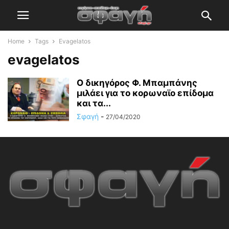
Home
Tags
Evagelatos
evagelatos
Ο δικηγόρος Φ. Μπαμπάνης
μιλάει για το κορωναϊο επίδομα
και τα...
Σφαγή
-
27/04/2020