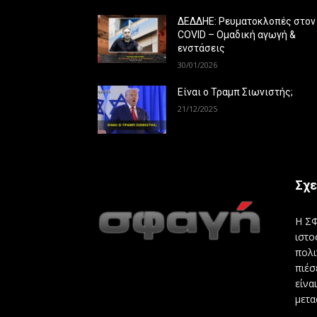
ΔΕΔΔΗΕ: Ρευματοκλοπές στον
COVID – Ομαδική αγωγή &
ενστάσεις
30/01/2026
Είναι ο Τραμπ Σιωνιστής;
21/12/2025
Σχε
Η ΣΦ
ιστο
πολι
πιέσ
είνα
μετα