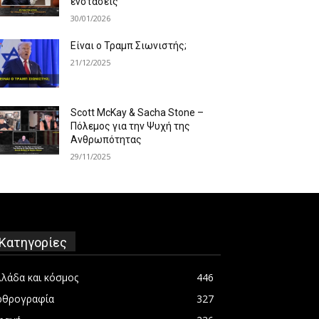
ενστάσεις
30/01/2026
Είναι ο Τραμπ Σιωνιστής;
21/12/2025
Scott McKay & Sacha Stone –
Πόλεμος για την Ψυχή της
Ανθρωπότητας
29/11/2025
Κατηγορίες
λλάδα και κόσμος
446
ρθρογραφία
327