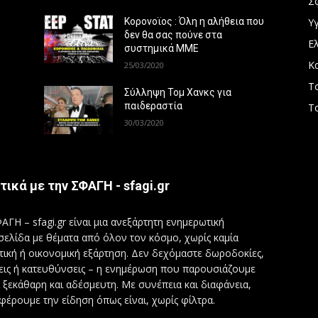
Σ
Υγ
Κορονοϊος : Όλη η αλήθεια που
δεν θα σας πούνε στα
Ε
συστημικά ΜΜΕ
Κ
25/03/2020
Τ
Σύλληψη Τομ Χανκς για
παιδεραστία
Τ
30/03/2020
τικά με την ΣΦΑΓΗ - sfagi.gr
ΑΓΗ – sfagi.gr είναι μια ανεξάρτητη ενημερωτική
σελίδα με θέματα από όλον τον κόσμο, χωρίς καμία
τική ή οικονομική εξάρτηση. Δεν δεχόμαστε δωροδοκίες,
εις ή κατευθύνσεις – η ενημέρωση που παρουσιάζουμε
ι ξεκάθαρη και αδέσμευτη. Με συνέπεια και διαφάνεια,
φέρουμε την είδηση όπως είναι, χωρίς φίλτρα.