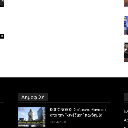
0
Δημοφιλή
ΚΟΡΟΝΟΪΟΣ: Στήμένοι θάνατοι
Ε
από την “κινέζικη” πανδημία
Α
04/04/2020