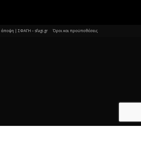
άποψη | ΣΦΑΓΗ – sfagi.gr
Όροι και προϋποθέσεις