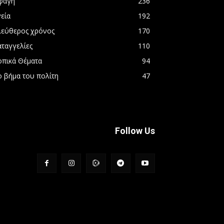
φαγή
236
εία
192
λεύθερος χρόνος
170
αταγγελίες
110
οπικά Θέματα
94
ο βήμα του πολίτη
47
Follow Us