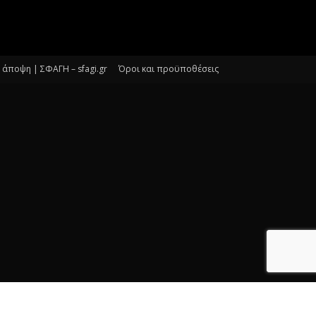
άποψη | ΣΦΑΓΗ – sfagi.gr
Όροι και προϋποθέσεις