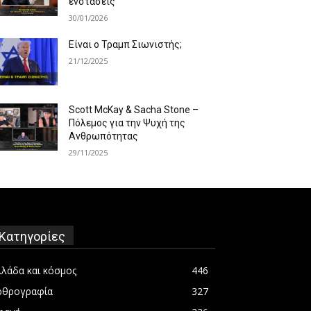
ενστάσεις
30/01/2026
Είναι ο Τραμπ Σιωνιστής;
21/12/2025
Scott McKay & Sacha Stone –
Πόλεμος για την Ψυχή της
Ανθρωπότητας
29/11/2025
Κατηγορίες
λλάδα και κόσμος
446
ρθρογραφία
327