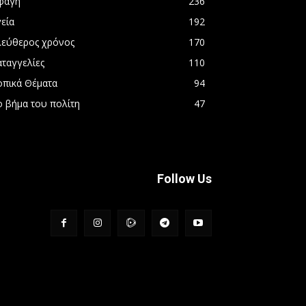
φαγή
236
εία
192
λεύθερος χρόνος
170
αταγγελίες
110
οπικά Θέματα
94
ο βήμα του πολίτη
47
Follow Us