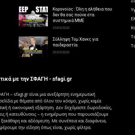
Σ
Υγ
Κορονοϊος : Όλη η αλήθεια που
δεν θα σας πούνε στα
Ε
συστημικά ΜΜΕ
Κ
25/03/2020
Τ
Σύλληψη Τομ Χανκς για
παιδεραστία
Τ
30/03/2020
τικά με την ΣΦΑΓΗ - sfagi.gr
ΑΓΗ – sfagi.gr είναι μια ανεξάρτητη ενημερωτική
σελίδα με θέματα από όλον τον κόσμο, χωρίς καμία
τική ή οικονομική εξάρτηση. Δεν δεχόμαστε δωροδοκίες,
εις ή κατευθύνσεις – η ενημέρωση που παρουσιάζουμε
ι ξεκάθαρη και αδέσμευτη. Με συνέπεια και διαφάνεια,
φέρουμε την είδηση όπως είναι, χωρίς φίλτρα.