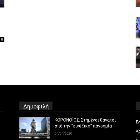
0
Δημοφιλή
ΚΟΡΟΝΟΪΟΣ: Στήμένοι θάνατοι
Ε
από την “κινέζικη” πανδημία
Α
04/04/2020