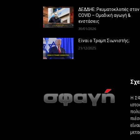
ΔΕΔΔΗΕ: Ρευματοκλοπές στον
COVID – Ομαδική αγωγή &
ενστάσεις
30/01/2026
Είναι ο Τραμπ Σιωνιστής;
21/12/2025
Σχε
Η ΣΦ
ιστο
πολι
πιέσ
είνα
μετα