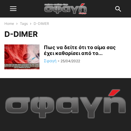
Home
Tags
D-DIMER
D-DIMER
Πως να δείτε ότι το αίμα σας
έχει καθαρίσει από το...
Σφαγή
-
25/04/2022