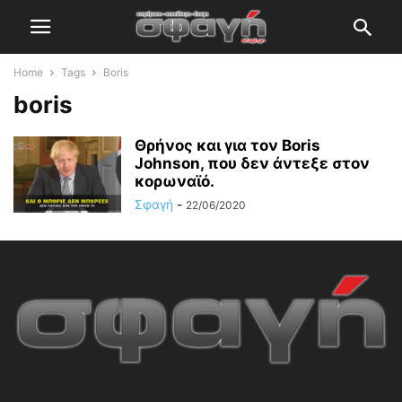
Home
Tags
Boris
boris
Θρήνος και για τον Boris
Johnson, που δεν άντεξε στον
κορωναϊό.
Σφαγή
-
22/06/2020