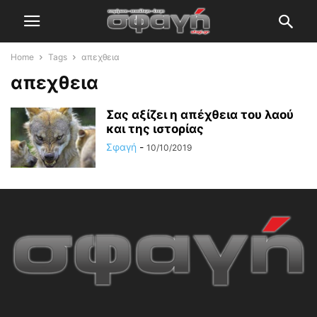
Home
Tags
απεχθεια
απεχθεια
Σας αξίζει η απέχθεια του λαού
και της ιστορίας
Σφαγή
-
10/10/2019