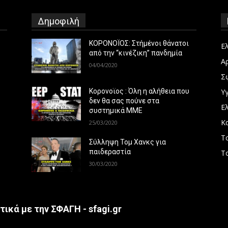
Δημοφιλή
ΚΟΡΟΝΟΪΟΣ: Στήμένοι θάνατοι
Ε
από την “κινέζικη” πανδημία
Α
04/04/2020
Σ
Υγ
Κορονοϊος : Όλη η αλήθεια που
δεν θα σας πούνε στα
Ε
συστημικά ΜΜΕ
Κ
25/03/2020
Τ
Σύλληψη Τομ Χανκς για
παιδεραστία
Τ
30/03/2020
τικά με την ΣΦΑΓΗ - sfagi.gr