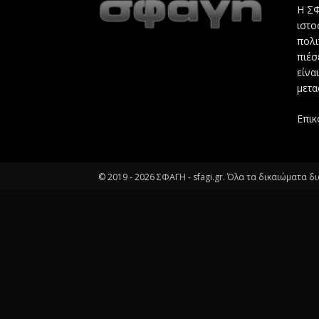
Η ΣΦ
ιστο
πολι
πιέσ
είνα
μετα
Επικ
© 2019 -
2026
ΣΦΑΓΗ - sfagi.gr. Όλα τα δικαιώματα δ