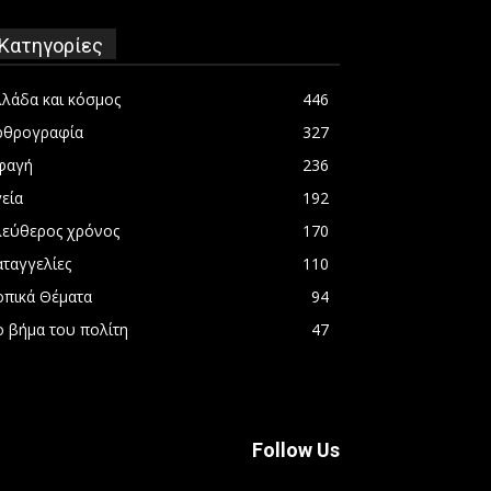
Κατηγορίες
λλάδα και κόσμος
446
ρθρογραφία
327
φαγή
236
εία
192
λεύθερος χρόνος
170
αταγγελίες
110
οπικά Θέματα
94
ο βήμα του πολίτη
47
Follow Us