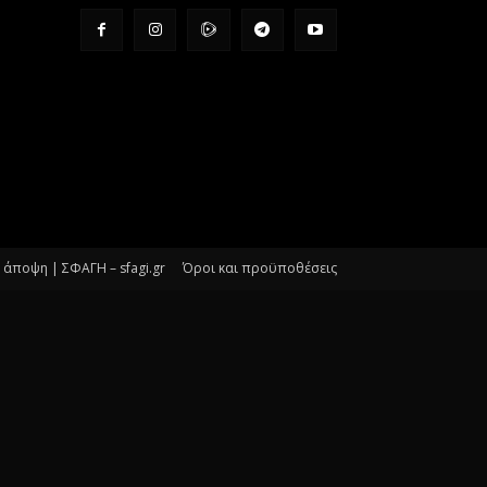
άποψη | ΣΦΑΓΗ – sfagi.gr
Όροι και προϋποθέσεις